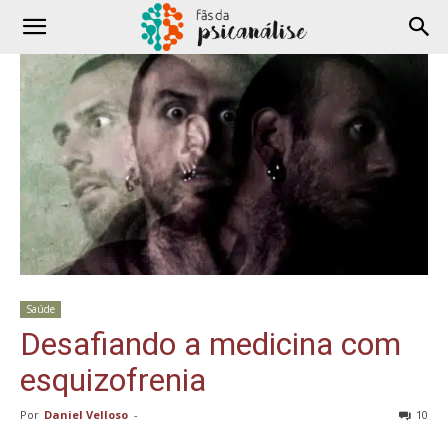
Saúde
Desafiando a medicina com
esquizofrenia
Por
Daniel Velloso
-
10