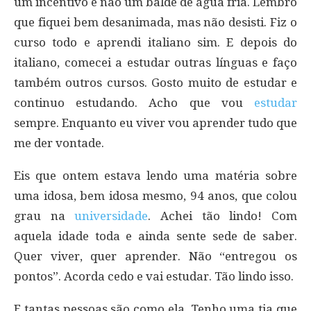
um incentivo e não um balde de água fria. Lembro
que fiquei bem desanimada, mas não desisti. Fiz o
curso todo e aprendi italiano sim. E depois do
italiano, comecei a estudar outras línguas e faço
também outros cursos. Gosto muito de estudar e
continuo estudando. Acho que vou
estudar
sempre. Enquanto eu viver vou aprender tudo que
me der vontade.
Eis que ontem estava lendo uma matéria sobre
uma idosa, bem idosa mesmo, 94 anos, que colou
grau na
universidade
. Achei tão lindo! Com
aquela idade toda e ainda sente sede de saber.
Quer viver, quer aprender. Não “entregou os
pontos”. Acorda cedo e vai estudar. Tão lindo isso.
E tantas pessoas são como ela. Tenho uma tia que