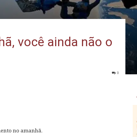
ã, você ainda não o
0
amento no amanhã.