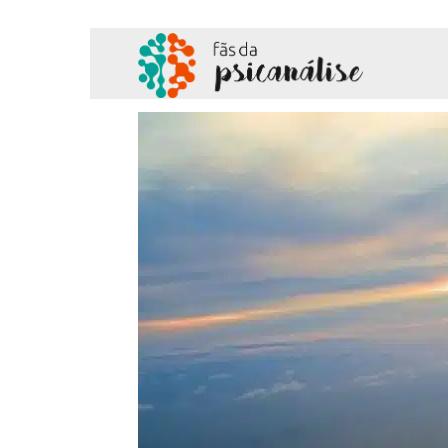
Fãs
da
Psicanálise