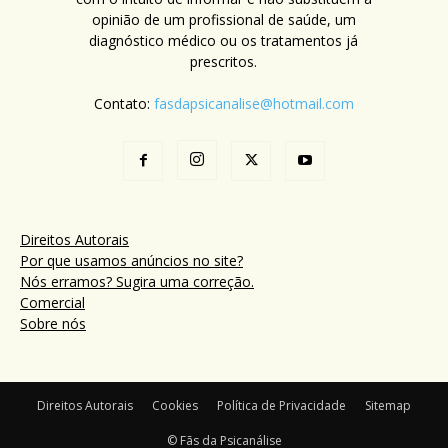
opinião de um profissional de saúde, um
diagnóstico médico ou os tratamentos já
prescritos.
Contato:
fasdapsicanalise@hotmail.com
Direitos Autorais
Por que usamos anúncios no site?
Nós erramos? Sugira uma correção.
Comercial
Sobre nós
Direitos Autorais
Cookies
Política de Privacidade
Sitemap
© Fãs da Psicanálise