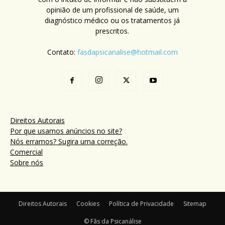
opinião de um profissional de saúde, um
diagnóstico médico ou os tratamentos já
prescritos.
Contato:
fasdapsicanalise@hotmail.com
Direitos Autorais
Por que usamos anúncios no site?
Nós erramos? Sugira uma correção.
Comercial
Sobre nós
Direitos Autorais
Cookies
Política de Privacidade
Sitemap
© Fãs da Psicanálise