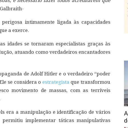
oas, é necessário fazer todos acreditarem que
Galbraith-
perigosa intimamente ligada às capacidades
ue a exerce.
s idades se tornaram especialistas graças às
dução, atuando como verdadeiros encantadores
opaganda de Adolf Hitler e o verdadeiro “poder
Ele se considera o
estrategista
que transformou
co movimento de massas, com as terríveis
.
s era a manipulação e identificação de vários
A
d
 permitiu implementar táticas manipulativas