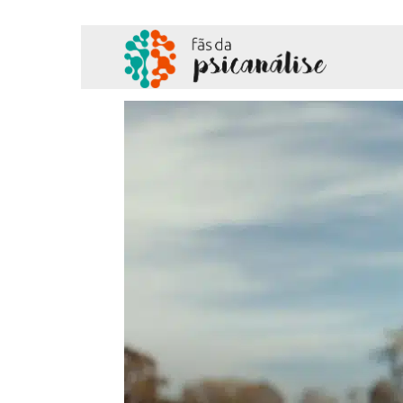
Fãs
da
Psicanálise