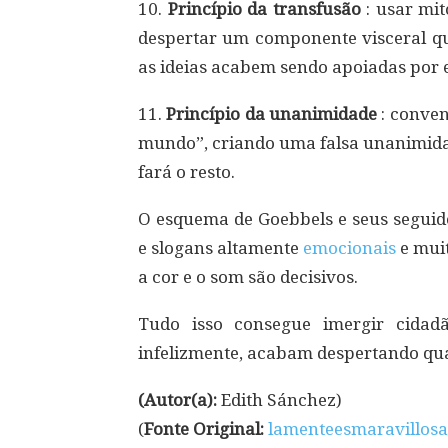
10.
Princípio da transfusão
: usar mi
despertar um componente visceral que
as ideias acabem sendo apoiadas por 
11.
Princípio da unanimidade
: conven
mundo”, criando uma falsa unanimidad
fará o resto.
O esquema de Goebbels e seus seguid
e slogans altamente
emocionais
e mui
a cor e o som são decisivos.
Tudo isso consegue imergir cidad
infelizmente, acabam despertando qua
(Autor(a):
Edith Sánchez)
(
Fonte Original:
lamenteesmaravillos