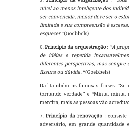
5.
Princípio da vulgarização
: “
Toda
nível ao menos inteligente dos indiv
ser convencida, menor deve ser o esfo
limitada e sua compreensão é escassa;
esquecer
“(Goebbels)
6.
Princípio da orquestração
: “
A prop
de idéias e repetida incansavelmen
diferentes perspectivas, mas sempr
fissura ou dúvida.
“(Goebbels)
Daí também as famosas frases: “Se u
tornando verdade” e “Minta, minta,
mentira, mais as pessoas vão acreditar
7.
Princípio da renovação
: consiste
adversário, em grande quantidade e