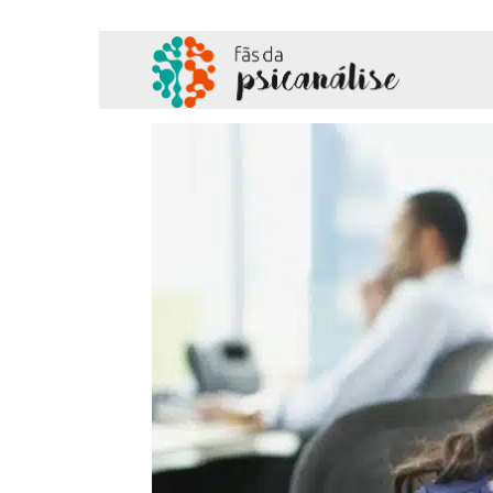
Fãs
da
Psicanálise