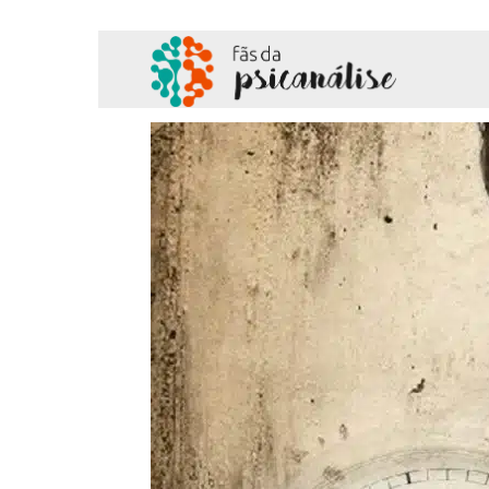
Fãs
da
Psicanálise