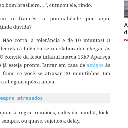
mo bom brasileiro…”, cutucou ele, rindo.
om o francês: a pontualidade por aqui,
A
 Ainda duvida?
d
 Não corra, a tolerância é de 10 minutos! O
Pa
decretará falência se o colaborador chegar às
 convite da festa infantil marca 15h? Apareça
 já esteja pronto. Jantar em casa de
amigos
às
 fome se você se atrasar 20 minutinhos. Em
ra chegam após a noiva.
empre atrasados
pam à regra: reuniões, cafés-da-manhã, kick-
 sempre, ou quase, sujeitos a delay.