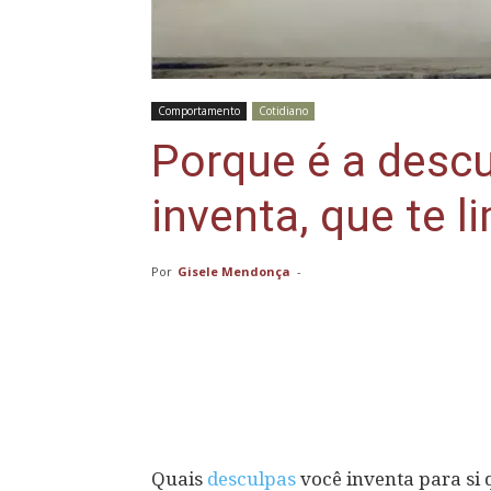
Comportamento
Cotidiano
Porque é a desc
inventa, que te li
Por
Gisele Mendonça
-
Compartilhar
Quais
desculpas
você inventa para si 