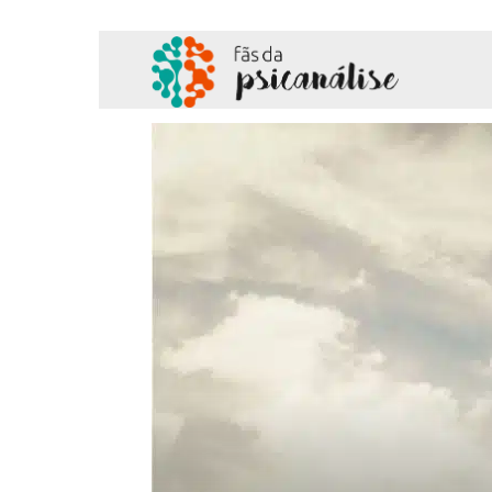
Fãs
da
Psicanálise