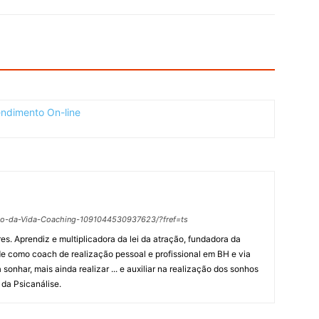
ho-da-Vida-Coaching-1091044530937623/?fref=ts
s. Aprendiz e multiplicadora da lei da atração, fundadora da
de como coach de realização pessoal e profissional em BH e via
 sonhar, mais ainda realizar ... e auxiliar na realização dos sonhos
s da Psicanálise.