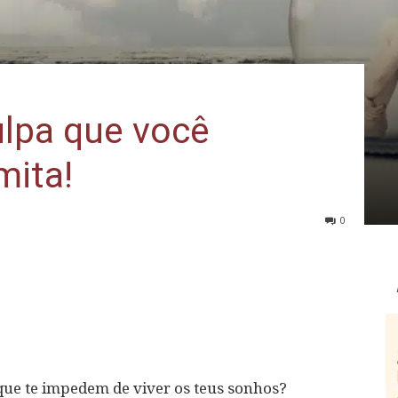
ulpa que você
mita!
0
que te impedem de viver os teus sonhos?