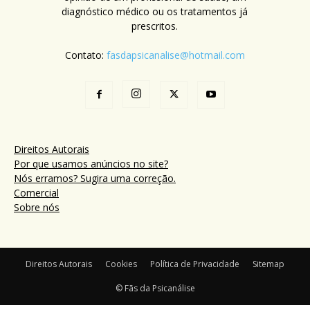
diagnóstico médico ou os tratamentos já
prescritos.
Contato:
fasdapsicanalise@hotmail.com
Direitos Autorais
Por que usamos anúncios no site?
Nós erramos? Sugira uma correção.
Comercial
Sobre nós
Direitos Autorais
Cookies
Política de Privacidade
Sitemap
© Fãs da Psicanálise