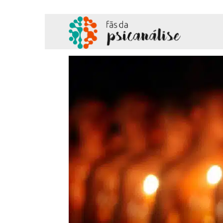
Fãs
da
Psicanálise