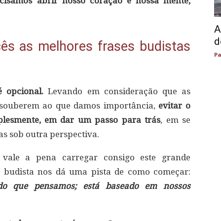
cisamos abrir nosso coração e nossa mente,
A
d
ês as melhores frases budistas
Pa
é opcional.
Levando em consideração que as
 souberem ao que damos importância,
evitar o
implesmente, em dar um passo para trás
, em se
as sob outra perspectiva.
 vale a pena carregar consigo este grande
e budista nos dá uma pista de como começar:
do que pensamos; está baseado em nossos