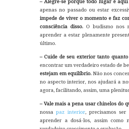
– Alegre-se porque todo lugar é aqu
apenas no passado ou estar excess
impede de viver o momento e faz c
consciência disso.
O budismo nos mo
aprender a estar plenamente presen
último.
– Cuide de seu exterior tanto quanto 
encontrar um verdadeiro estado de b
estejam em equilíbrio.
Não nos concent
no aspecto interior, nos ajudará a no
agora, facilitando, assim, uma plenitu
– Vale mais a pena usar chinelos do 
nossa
paz interior
, precisamos ser 
aprender a dosá-los, assim como 
verdadeiro crescimento e evolução.