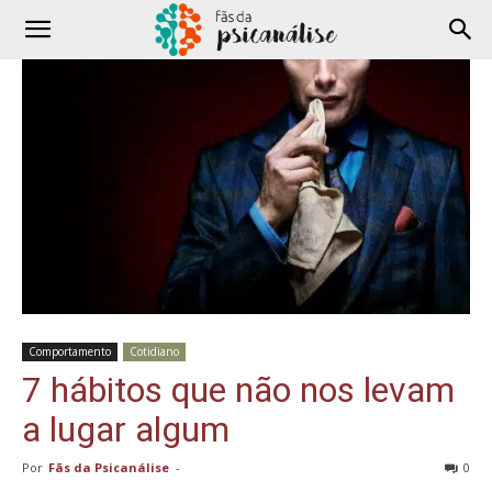
Comportamento
Cotidiano
7 hábitos que não nos levam
a lugar algum
Por
Fãs da Psicanálise
-
0