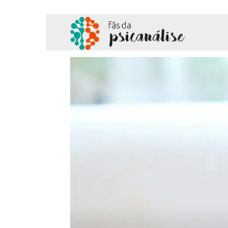
Fãs
da
Psicanálise