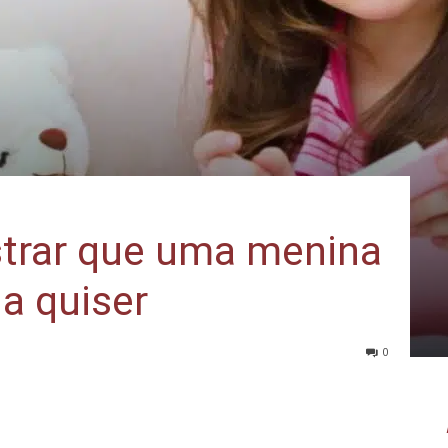
strar que uma menina
la quiser
0