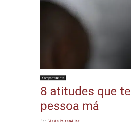
Comportamento
8 atitudes que t
pessoa má
Por
Fãs da Psicanálise
-