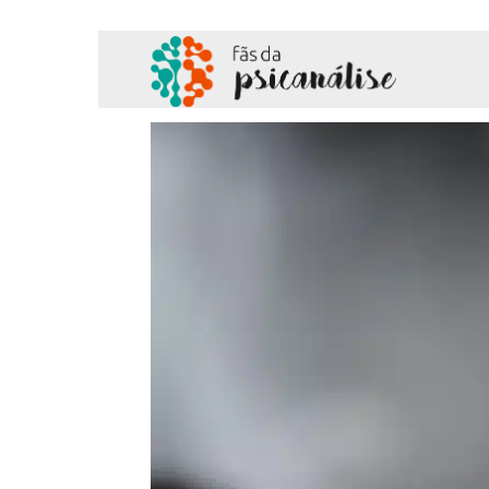
Fãs
da
Psicanálise