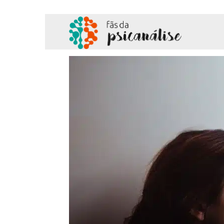
Fãs
da
Psicanálise