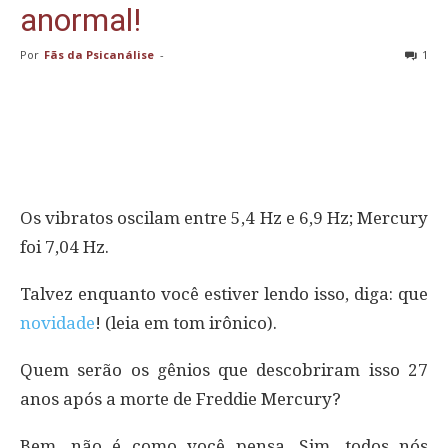
anormal!
Por
Fãs da Psicanálise
-
1
Os vibratos oscilam entre 5,4 Hz e 6,9 ​​Hz; Mercury
foi 7,04 Hz.
Talvez enquanto você estiver lendo isso, diga: que
novidade
! (leia em tom irônico).
Quem serão os gênios que descobriram isso 27
anos após a morte de Freddie Mercury?
Bem, não é como você pensa. Sim, todos nós