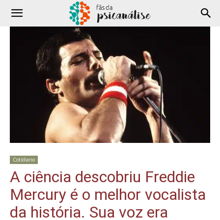
Cotidiano
A ciência descobriu Freddie
Mercury é o melhor vocalista
da história. Sua voz era