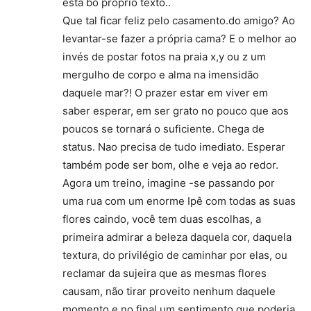
esta bo proprio texto..
Que tal ficar feliz pelo casamento.do amigo? Ao
levantar-se fazer a própria cama? E o melhor ao
invés de postar fotos na praia x,y ou z um
mergulho de corpo e alma na imensidão
daquele mar?! O prazer estar em viver em
saber esperar, em ser grato no pouco que aos
poucos se tornará o suficiente. Chega de
status. Nao precisa de tudo imediato. Esperar
também pode ser bom, olhe e veja ao redor.
Agora um treino, imagine -se passando por
uma rua com um enorme Ipê com todas as suas
flores caindo, você tem duas escolhas, a
primeira admirar a beleza daquela cor, daquela
textura, do privilégio de caminhar por elas, ou
reclamar da sujeira que as mesmas flores
causam, não tirar proveito nenhum daquele
momento e no final um sentimento que poderia