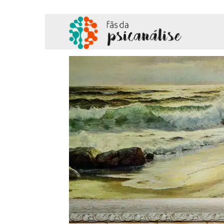
Fãs
da
Psicanálise