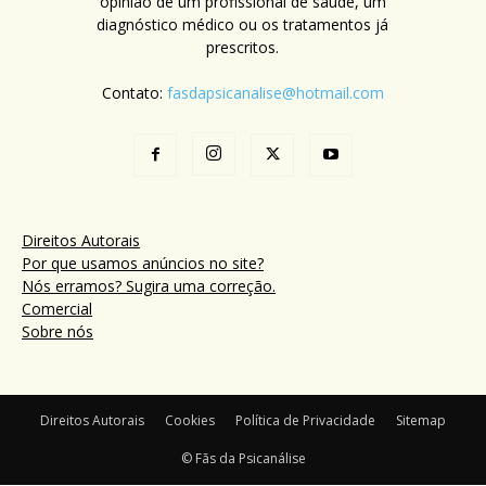
opinião de um profissional de saúde, um
diagnóstico médico ou os tratamentos já
prescritos.
Contato:
fasdapsicanalise@hotmail.com
Direitos Autorais
Por que usamos anúncios no site?
Nós erramos? Sugira uma correção.
Comercial
Sobre nós
Direitos Autorais
Cookies
Política de Privacidade
Sitemap
© Fãs da Psicanálise