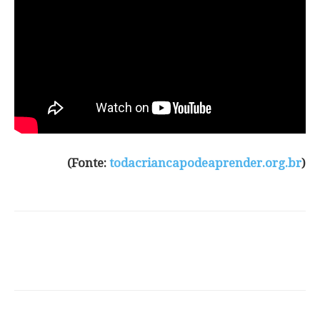
(Fonte:
todacriancapodeaprender.org.br
)