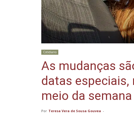
Cotidiano
As mudanças sã
datas especiais
meio da semana
Por
Teresa Vera de Sousa Gouvea
-