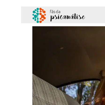
Fãs
da
Psicanálise