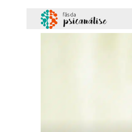
Fãs
da
Psicanálise