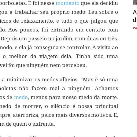
orboletas. E foi nesse
momento
que ela decidiu
A
ou a trabalhar seu próprio medo. Leu sobre o
d
ícios de relaxamento, e tudo o que julgou que
Pa
ilo. Aos poucos, foi entrando em contato com
 Depois um passeio no jardim, com duas ou três.
do, e ela já conseguia se controlar. A visita ao
do o melhor da viagem dela. Tinha sido uma
rível foi que ninguém nem percebeu.
 a minimizar os medos alheios. “Mas é só uma
orboletas não fazem mal a ninguém. Achamos
pos de
medo
, menos para nosso medo da morte.
do de morrer, o silêncio é nossa principal
pre, aterroriza, pelos mais diversos motivos. E,
em de quem o enfrenta.