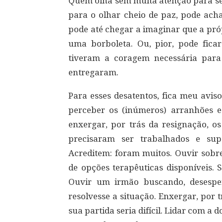
Quem olha sem muita atenção para seu
para o olhar cheio de paz, pode acha
pode até chegar a imaginar que a pr
uma borboleta. Ou, pior, pode fic
tiveram a coragem necessária para 
entregaram.
Para esses desatentos, fica meu avi
perceber os (inúmeros) arranhões e
enxergar, por trás da resignação, o
precisaram ser trabalhados e su
Acreditem: foram muitos. Ouvir sobre
de opções terapêuticas disponíveis. 
Ouvir um irmão buscando, desesp
resolvesse a situação. Enxergar, por 
sua partida seria difícil. Lidar com a 