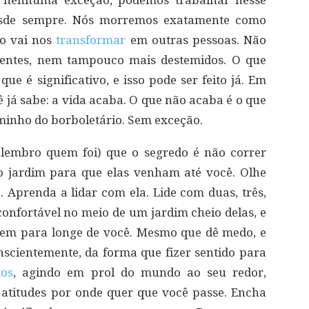
m nenhuma exceção, podemos trabalhar nesse
desde sempre. Nós morremos exatamente como
o vai nos
transformar
em outras pessoas. Não
igentes, nem tampouco mais destemidos. O que
e é significativo, e isso pode ser feito já. Em
ê já sabe: a vida acaba. O que não acaba é o que
aminho do borboletário. Sem exceção.
lembro quem foi) que o segredo é não correr
 o jardim para que elas venham até você. Olhe
 Aprenda a lidar com ela. Lide com duas, três,
confortável no meio de um jardim cheio delas, e
oem para longe de você. Mesmo que dê medo, e
scientemente, da forma que fizer sentido para
tos
, agindo em prol do mundo ao seu redor,
atitudes por onde quer que você passe. Encha