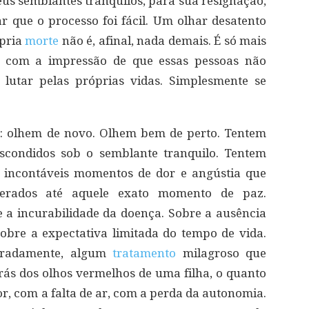
s semblantes tranquilos, para sua resignação,
r que o processo foi fácil. Um olhar desatento
ópria
morte
não é, afinal, nada demais. É só mais
ar com a impressão de que essas pessoas não
lutar pelas próprias vidas. Simplesmente se
so: olhem de novo. Olhem bem de perto. Tentem
scondidos sob o semblante tranquilo. Tentem
s incontáveis momentos de dor e angústia que
perados até aquele exato momento de paz.
 a incurabilidade da doença. Sobre a ausência
Sobre a expectativa limitada do tempo de vida.
eradamente, algum
tratamento
milagroso que
trás dos olhos vermelhos de uma filha, o quanto
dor, com a falta de ar, com a perda da autonomia.