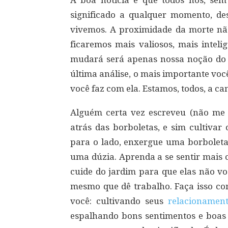
A boa notícia é que todos nós, se
significado a qualquer momento, 
vivemos. A proximidade da morte nã
ficaremos mais valiosos, mais intel
mudará será apenas nossa noção do qu
última análise, o mais importante voc
você faz com ela. Estamos, todos, a c
Alguém certa vez escreveu (não me 
atrás das borboletas, e sim cultivar
para o lado, enxergue uma borboleta.
uma dúzia. Aprenda a se sentir mais 
cuide do jardim para que elas não v
mesmo que dê trabalho. Faça isso con
você: cultivando seus
relacionamen
espalhando bons sentimentos e boas 