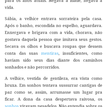
para os anos atuais. Negava a idade, negava a
vida.
Sábia, a velhice entrava sorrateira pela casa.
Após o banho, escondida no espelho, aguardava.
Enxergava e brigava com a vida, chorava, não
gostava daquela pessoa que imitava seus gestos.
Secava os olhos e buscava roupas que dessem
conta das suas
mentiras
, insuficientes, como
haviam sido seus dias diante dos caminhos
sonhados e não percorridos.
A velhice, vestida de gentileza, era vista como
bruxa. Em sonhos tentava sussurrar cantigas de
paz como se, assim, arrumasse um lugar pra
ficar. A dona da casa despertava raivosa, os
sonhos
viravam pesadelos. Não entendia sobre os