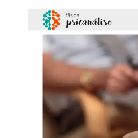
Fãs
da
Psicanálise