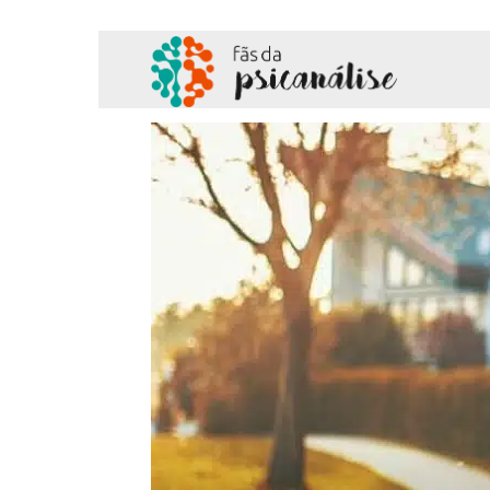
Fãs
da
Psicanálise