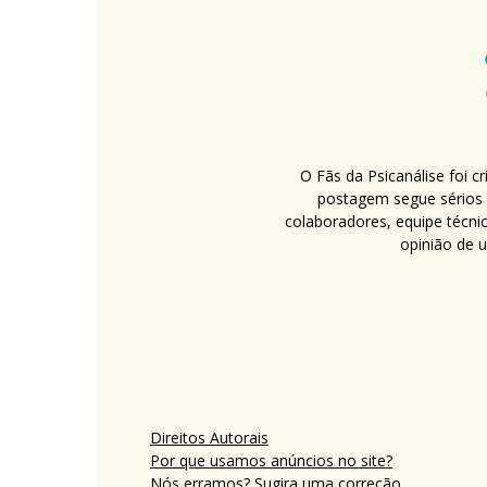
O Fãs da Psicanálise foi 
postagem segue sérios c
colaboradores, equipe técni
opinião de 
Direitos Autorais
Por que usamos anúncios no site?
Nós erramos? Sugira uma correção.