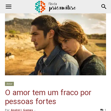
Amor
O amor tem um fraco por
pessoas fortes
Por
André J. Gomes
-
1