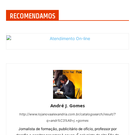
RECOMENDAMOS
André J. Gomes
http://www.lojanovaalexandria.com.br/catalogsearch/result/?
q=andr%C3%A9+j.+gomes
Jornalista de formação, publicitário de ofício, professor por