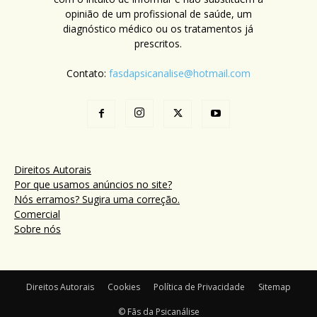
opinião de um profissional de saúde, um
diagnóstico médico ou os tratamentos já
prescritos.
Contato:
fasdapsicanalise@hotmail.com
Direitos Autorais
Por que usamos anúncios no site?
Nós erramos? Sugira uma correção.
Comercial
Sobre nós
Direitos Autorais
Cookies
Política de Privacidade
Sitemap
© Fãs da Psicanálise