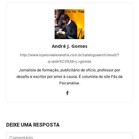
André J. Gomes
http://www.lojanovaalexandria.com.br/catalogsearch/result/?
q=andr%C3%A9+j.+gomes
Jornalista de formação, publicitário de ofício, professor por
desafio e escritor por amor à causa. É colunista do site Fãs da
Psicanálise.
DEIXE UMA RESPOSTA