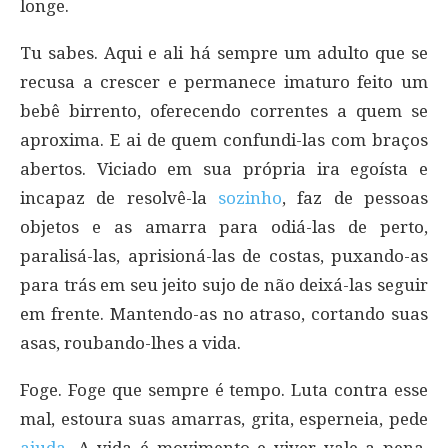
longe.
Tu sabes. Aqui e ali há sempre um adulto que se
recusa a crescer e permanece imaturo feito um
bebê birrento, oferecendo correntes a quem se
aproxima. E ai de quem confundi-las com braços
abertos. Viciado em sua própria ira egoísta e
incapaz de resolvê-la
sozinho
, faz de pessoas
objetos e as amarra para odiá-las de perto,
paralisá-las, aprisioná-las de costas, puxando-as
para trás em seu jeito sujo de não deixá-las seguir
em frente. Mantendo-as no atraso, cortando suas
asas, roubando-lhes a vida.
Foge. Foge que sempre é tempo. Luta contra esse
mal, estoura suas amarras, grita, esperneia, pede
ajuda
. A vida é movimento e viver vale a pena.