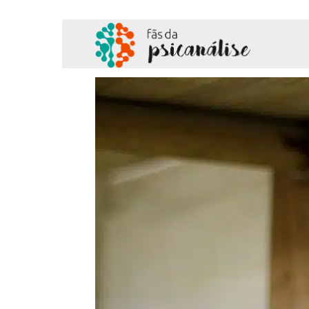
Fãs
da
Psicanálise