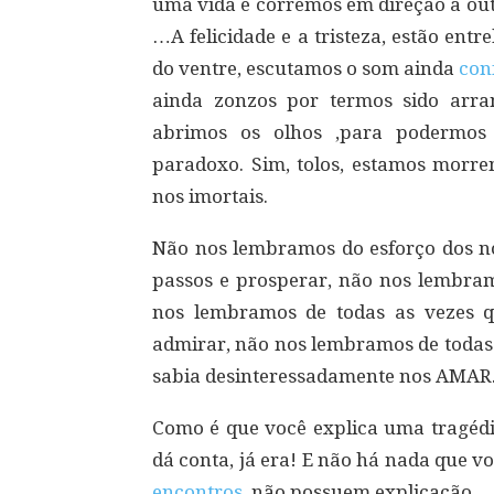
uma vida e corremos em direção a outr
…A felicidade e a tristeza, estão en
do ventre, escutamos o som ainda
con
ainda zonzos por termos sido arra
abrimos os olhos ,para podermos
paradoxo. Sim, tolos, estamos morre
nos imortais.
Não nos lembramos do esforço dos no
passos e prosperar, não nos lembram
nos lembramos de todas as vezes
admirar, não nos lembramos de toda
sabia desinteressadamente nos AMAR
Como é que você explica uma tragéd
dá conta, já era! E não há nada que v
encontros
, não possuem explicação.