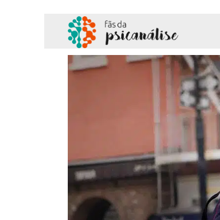
Fãs
da
Psicanálise