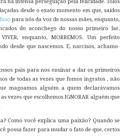
a na intensa perseguição pela felicidade. Tolos
trelaçadas desde o exato momento em que, saídos
fuso
para nós da voz de nossas mães, enquanto,
ncados do aconchego do nosso primeiro lar,
 VIVER, enquanto, MORREMOS. Um perfeito
ndo desde que nascemos. E, narcisos, achamo-
ssos pais para nos ensinar a dar os primeiros
os de todas as vezes que fomos ingratos , não
 que magoamos alguém a quem declarávamos
s as vezes que escolhemos IGNORAR alguém que
.
ia? Como você explica uma paixão? Quando se
ocê possa fazer para mudar o fato de que, certos