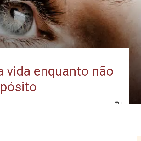
a vida enquanto não
opósito
0