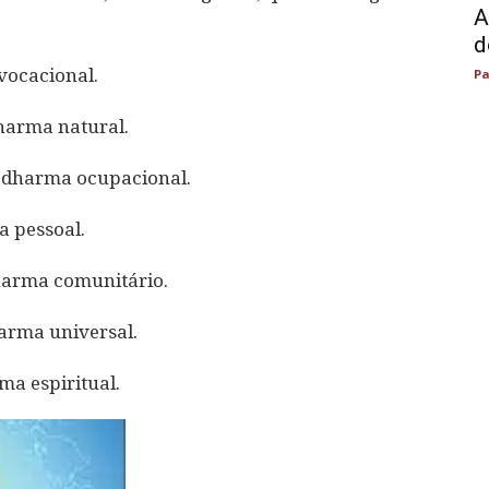
A
d
vocacional.
Pa
dharma natural.
– dharma ocupacional.
a pessoal.
harma comunitário.
harma universal.
ma espiritual.