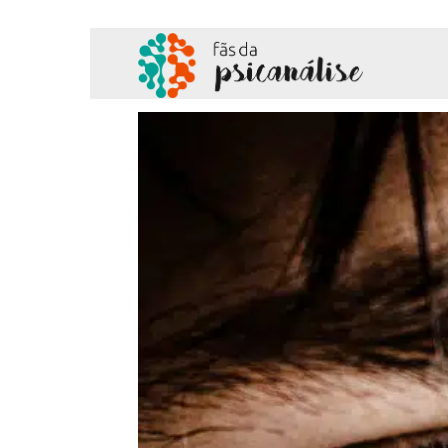
Fãs
da
Psicanálise