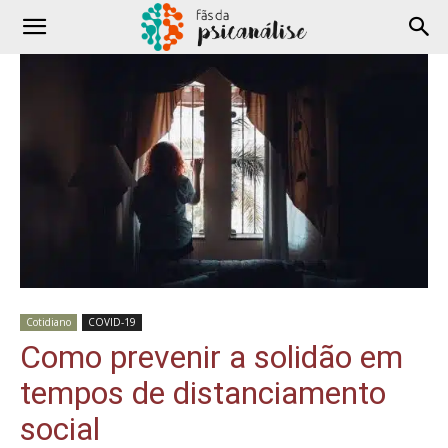
Cotidiano
COVID-19
Como prevenir a solidão em
tempos de distanciamento
social