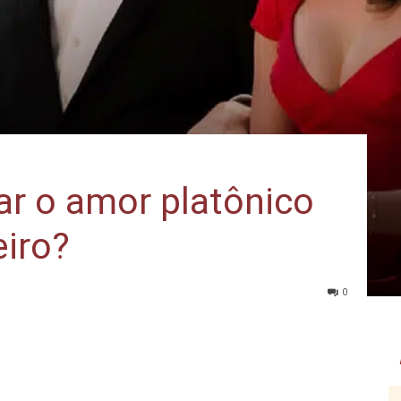
r o amor platônico
iro?
0