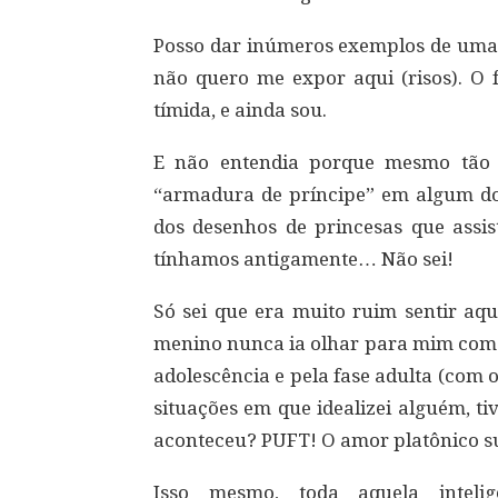
Posso dar inúmeros exemplos de uma 
não quero me expor aqui (risos). O 
tímida, e ainda sou.
E não entendia porque mesmo tão n
“armadura de príncipe” em algum do
dos desenhos de princesas que assis
tínhamos antigamente… Não sei!
Só sei que era muito ruim sentir aqu
menino nunca ia olhar para mim como 
adolescência e pela fase adulta (com 
situações em que idealizei alguém, t
aconteceu? PUFT! O amor platônico s
Isso mesmo, toda aquela intelig