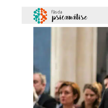
Fãs
da
Psicanálise