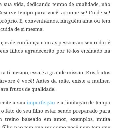
a sua vida, dedicando tempo de qualidade, não
Reserve tempo para você: arrume-se! Cuide-se!
r-próprio. E, convenhamos, ninguém ama ou tem
cuida de si mesma.
aços de confiança com as pessoas ao seu redor é
eus filhos agradecerão por tê-los ensinado na
a ti mesmo, essa é a grande missão! E os frutos
árvore é você! Antes da mãe, existe a mulher.
para frutos de qualidade.
Aceite a sua
imperfeição
e a limitação de tempo
e o fato do seu filho estar sendo preparado para
Um treino baseado em amor, exemplos, muita
 filho não tem que ser como você nem tem que