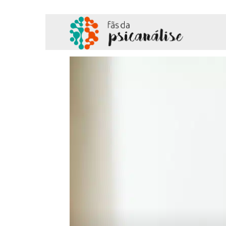
Fãs
da
Psicanálise