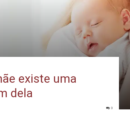
mãe existe uma
m dela
0