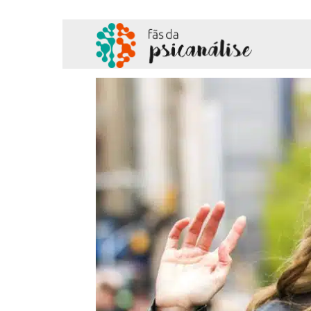
Fãs
da
Psicanálise