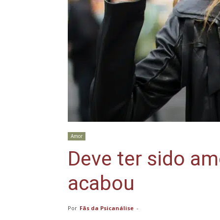
Amor
Deve ter sido am
acabou
Por
Fãs da Psicanálise
-