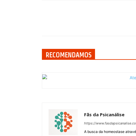
Compartilhar
RECOMENDAMOS
Fãs da Psicanálise
https://www.fasdapsicanalise.c
A busca da homeostase através