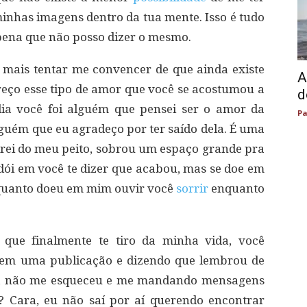
 minhas imagens dentro da tua mente. Isso é tudo
pena que não posso dizer o mesmo.
mais tentar me convencer de que ainda existe
A
ço esse tipo de amor que você se acostumou a
d
 dia você foi alguém que pensei ser o amor da
Pa
lguém que eu agradeço por ter saído dela. É uma
 tirei do meu peito, sobrou um espaço grande pra
ói em você te dizer que acabou, mas se doe em
 quanto doeu em mim ouvir você
sorrir
enquanto
 que finalmente te tiro da minha vida, você
 em uma publicação e dizendo que lembrou de
da não me esqueceu e me mandando mensagens
? Cara, eu não saí por aí querendo encontrar