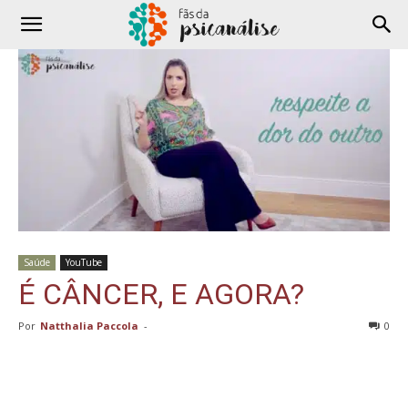
Saúde
YouTube
É CÂNCER, E AGORA?
Por
Natthalia Paccola
-
0