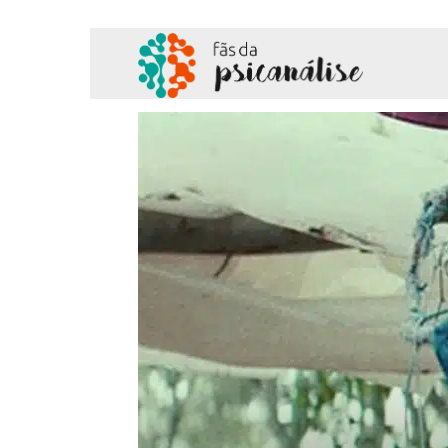
Fãs
da
Psicanálise