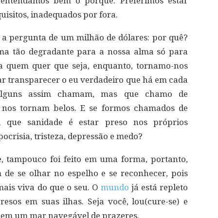
entendamos bem o porquê. Preferimos estar
uisitos, inadequados por fora.
 a pergunta de um milhão de dólares: por quê?
ma tão degradante para a nossa alma só para
 a quem quer que seja, enquanto, tornamo-nos
xar transparecer o eu verdadeiro que há em cada
 alguns assim chamam, mas que chamo de
ue nos tornam belos. E se formos chamados de
 que sanidade é estar preso nos próprios
pocrisia, tristeza, depressão e medo?
, tampouco foi feito em uma forma, portanto,
 de se olhar no espelho e se reconhecer, pois
mais viva do que o seu. O
mundo
já está repleto
esos em suas ilhas. Seja você, lou(cure-se) e
s em um mar navegável de prazeres.