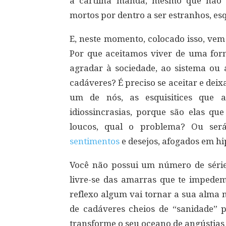
a cartilha manda, mesmo que não 
mortos por dentro a ser estranhos, esq
E, neste momento, colocado isso, vem
Por que aceitamos viver de uma for
agradar à sociedade, ao sistema ou
cadáveres? É preciso se aceitar e dei
um de nós, as esquisitices que
idiossincrasias, porque são elas q
loucos, qual o problema? Ou será
sentimentos
e desejos, afogados em hi
Você não possui um número de série
livre-se das amarras que te impedem
reflexo algum vai tornar a sua alma 
de cadáveres cheios de “sanidade” pr
transforme o seu oceano de angústia