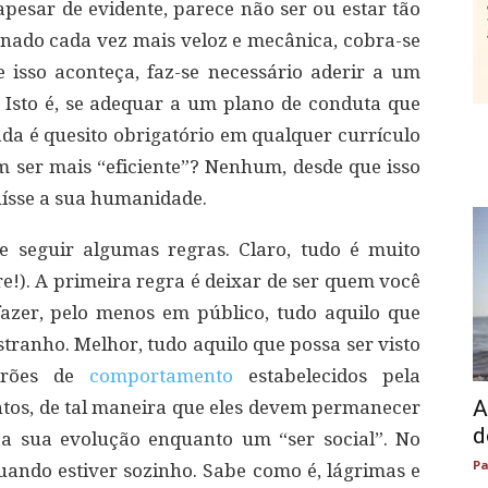
apesar de evidente, parece não ser ou estar tão
ornado cada vez mais veloz e mecânica, cobra-se
e isso aconteça, faz-se necessário aderir a um
Isto é, se adequar a um plano de conduta que
rada é quesito obrigatório em qualquer currículo
 ser mais “eficiente”? Nenhum, desde que isso
uísse a sua humanidade.
e seguir algumas regras. Claro, tudo é muito
!). A primeira regra é deixar de ser quem você
fazer, pelo menos em público, tudo aquilo que
stranho. Melhor, tudo aquilo que possa ser visto
drões de
comportamento
estabelecidos pela
A
entos, de tal maneira que eles devem permanecer
d
 a sua evolução enquanto um “ser social”. No
Pa
uando estiver sozinho. Sabe como é, lágrimas e