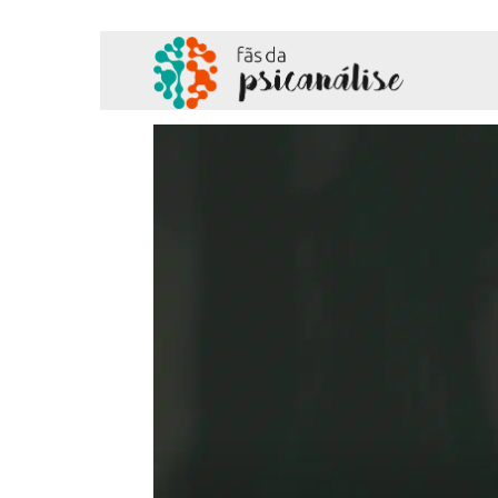
Fãs
da
Psicanálise