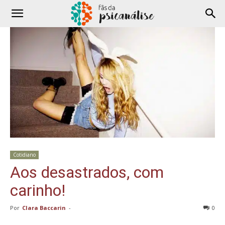
Cotidiano
Aos desastrados, com
carinho!
Por
Clara Baccarin
-
0