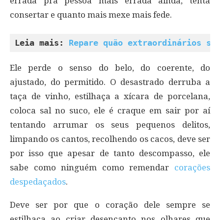
errada pra pessoa mais errada ainda, tenta
consertar e quanto mais mexe mais fede.
Leia mais: 
Repare quão extraordinários sã
Ele perde o senso do belo, do coerente, do
ajustado, do permitido. O desastrado derruba a
taça de vinho, estilhaça a xícara de porcelana,
coloca sal no suco, ele é craque em sair por aí
tentando arrumar os seus pequenos delitos,
limpando os cantos, recolhendo os cacos, deve ser
por isso que apesar de tanto descompasso, ele
sabe como ninguém como remendar
corações
despedaçados
.
Deve ser por que o coração dele sempre se
estilhaça ao criar desencanto nos olhares que