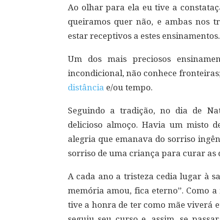
Ao olhar para ela eu tive a constata
queiramos quer não, e ambas nos 
estar receptivos a estes ensinamentos.
Um dos mais preciosos ensiname
incondicional, não conhece fronteira
distância
e/ou tempo.
Seguindo a tradição, no dia de N
delicioso almoço. Havia um misto 
alegria que emanava do sorriso ingê
sorriso de uma criança para curar as 
A cada ano a tristeza cedia lugar à 
memória amou, fica eterno”. Como a 
tive a honra de ter como mãe viverá 
seguiu seu curso e, assim, se passa