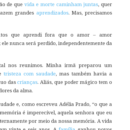
ção de que
vida e morte caminham juntas
, quer
trazem grandes
aprendizados
. Mas, precisamos
ntos que aprendi fora que o amor – amor
s; ele nunca será perdido, independentemente da
atal nos reunimos. Minha irmã preparou um
de
tristeza com saudade
, mas também havia a
nuo das
crianças
. Aliás, que poder mágico tem o
dores da alma.
saudade e, como escreveu Adélia Prado, “o que a
memória é imperecível, aquela senhora que eu
eternamente por meio da nossa memória. A vida
ram vinte e seis anos. A
família
ganhou novos