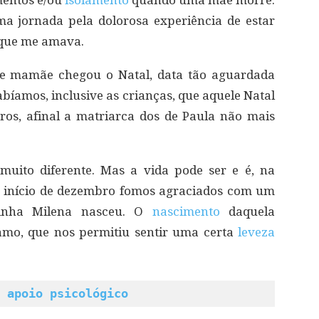
mentos e/ou
isolamento
quando uma mãe morre.
ma jornada pela dolorosa experiência de estar
 que me amava.
de mamãe chegou o Natal, data tão aguardada
abíamos, inclusive as crianças, que aquele Natal
tros, afinal a matriarca dos de Paula não mais
muito diferente. Mas a vida pode ser e é, na
o início de dezembro fomos agraciados com um
rinha Milena nasceu. O
nascimento
daquela
mo, que nos permitiu sentir uma certa
leveza
 apoio psicológico