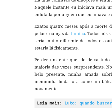
Há uma confusão de emoções e senti
Naquele instante eu iniciava mais u
enlutada por alguém que eu amava e
Exatos quatro meses após a morte 
pelas crianças da
família
. Todos nós s
seria muito diferente de todos os ou
estaria lá fisicamente.
Perder um ente querido deixa tudo 
maioria das vezes, surpreendente. N
belo presente, minha amada sob
menininha linda fora como um bálsa
novamente.
Leia mais: 
Luto: quando buscar