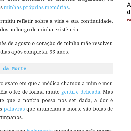
A
as
minhas próprias memórias
.
d
Pa
mitiu refletir sobre a vida e sua continuidade,
dos ao longo de minha existência.
mês de agosto o coração de minha mãe resolveu
s dias após completar 66 anos.
 da Morte
o exato em que a médica chamou a mim e meu
Ela o fez de forma muito
gentil e delicada
. Mas
e que a notícia possa nos ser dada, a dor é
as
palavras
que anunciam a morte são bolas de
tímpanos.