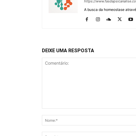
https://www.fasdapsicanalise.c
A busca da homeostase através
DEIXE UMA RESPOSTA