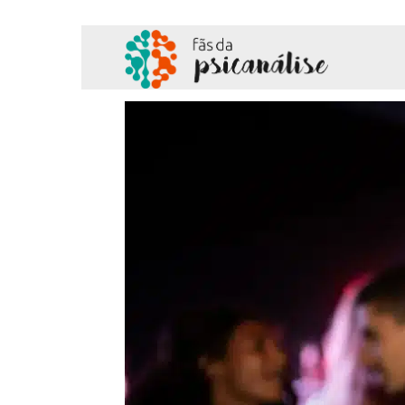
Fãs
da
Psicanálise