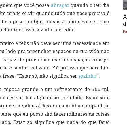
alguém que você possa
abraçar
quando o teu dia
m pra te ouvir quando tudo que você precisa é
A
dir o peso contigo, mas isso não deve ser uma
d
cher tudo isso sozinho, acredite.
Pa
inteiro e feliz não deve ser uma necessidade em
eu lado pra preencher espaços na tua vida não
é capaz de preencher os seus espaços consigo
 se sentir realizado. E é por isso que acredito,
frase: ”Estar só, não significa ser
sozinho
”.
 pipoca grande e um refrigerante de 500 ml,
quer desejar ter alguém ao meu lado. Estar só é
render a valorizá-los com a minha companhia,
mente que eu posso sim fazer milhares de coisas
do. Estar só significa que nada do que farei