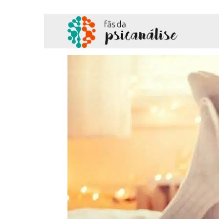
Fãs
da
Psicanálise