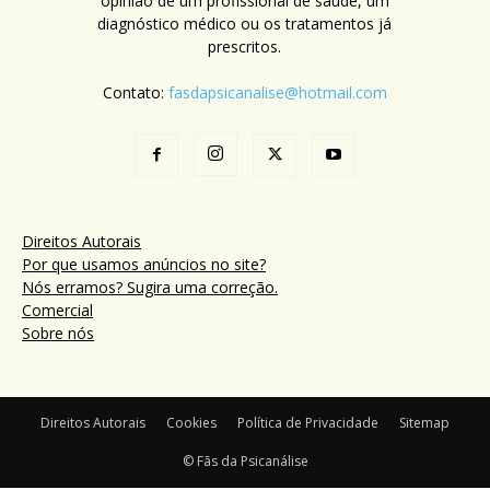
opinião de um profissional de saúde, um
diagnóstico médico ou os tratamentos já
prescritos.
Contato:
fasdapsicanalise@hotmail.com
Direitos Autorais
Por que usamos anúncios no site?
Nós erramos? Sugira uma correção.
Comercial
Sobre nós
Direitos Autorais
Cookies
Política de Privacidade
Sitemap
© Fãs da Psicanálise