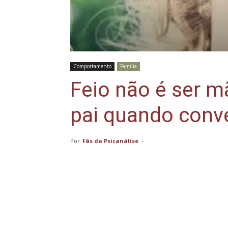
Comportamento
Família
Feio não é ser mã
pai quando con
Por
Fãs da Psicanálise
-
Compartilhar