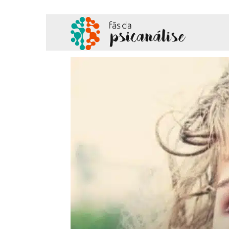
Fãs
da
Psicanálise