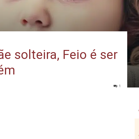
e solteira, Feio é ser
vém
1