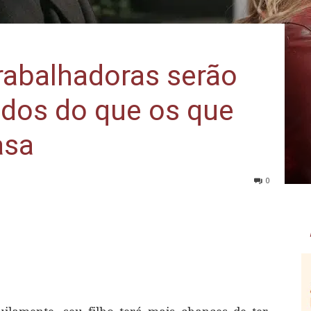
rabalhadoras serão
dos do que os que
asa
0