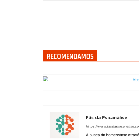
Compartilhar
RECOMENDAMOS
Fãs da Psicanálise
https://www.fasdapsicanalise.c
A busca da homeostase através