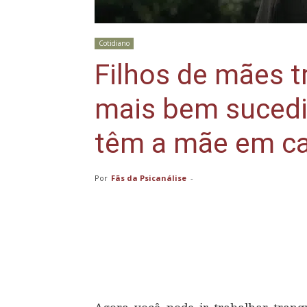
Cotidiano
Filhos de mães t
mais bem sucedi
têm a mãe em c
Por
Fãs da Psicanálise
-
Compartilhar