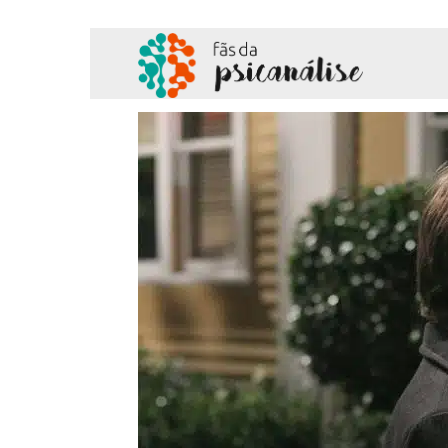
Fãs
da
Psicanálise