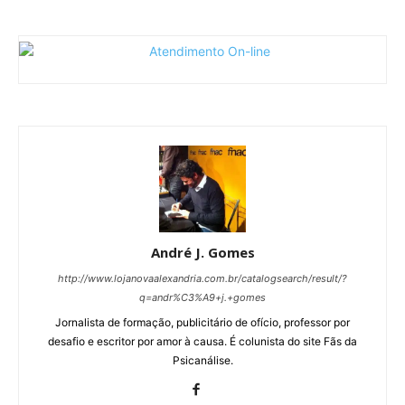
André J. Gomes
http://www.lojanovaalexandria.com.br/catalogsearch/result/?
q=andr%C3%A9+j.+gomes
Jornalista de formação, publicitário de ofício, professor por
desafio e escritor por amor à causa. É colunista do site Fãs da
Psicanálise.