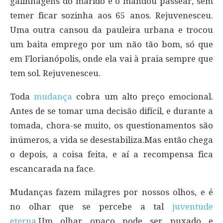
galinhagens do marido e o mandou passear, sem
temer ficar sozinha aos 65 anos. Rejuvenesceu.
Uma outra cansou da pauleira urbana e trocou
um baita emprego por um não tão bom, só que
em Florianópolis, onde ela vai à praia sempre que
tem sol. Rejuvenesceu.
Toda
mudança
cobra um alto preço emocional.
Antes de se tomar uma decisão difícil, e durante a
tomada, chora-se muito, os questionamentos são
inúmeros, a vida se desestabiliza.Mas então chega
o depois, a coisa feita, e aí a recompensa fica
escancarada na face.
Mudanças fazem milagres por nossos olhos, e é
no olhar que se percebe a tal
juventude
eterna
.Um olhar opaco pode ser puxado e