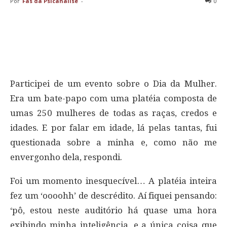
Por
Fãs da Psicanálise
-
0
Participei de um evento sobre o Dia da Mulher.
Era um bate-papo com uma platéia composta de
umas 250 mulheres de todas as raças, credos e
idades. E por falar em idade, lá pelas tantas, fui
questionada sobre a minha e, como não me
envergonho dela, respondi.
Foi um momento inesquecível… A platéia inteira
fez um ‘oooohh’ de descrédito. Aí fiquei pensando:
‘pô, estou neste auditório há quase uma hora
exibindo minha inteligência, e a única coisa que