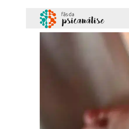
Fãs
da
Psicanálise