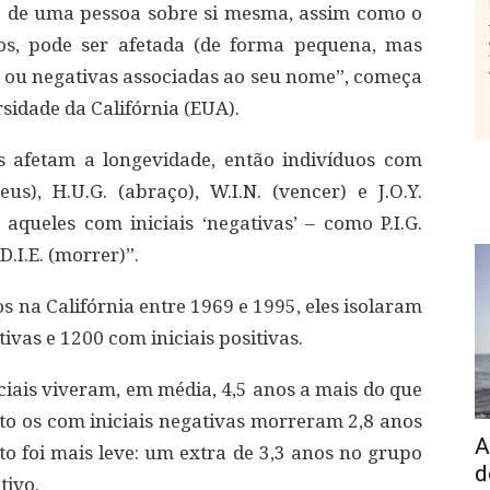
de de uma pessoa sobre si mesma, assim como o
os, pode ser afetada (de forma pequena, mas
 ou negativas associadas ao seu nome”, começa
sidade da Califórnia (EUA).
s afetam a longevidade, então indivíduos com
eus), H.U.G. (abraço), W.I.N. (vencer) e J.O.Y.
aqueles com iniciais ‘negativas’ – como P.I.G.
 D.I.E. (morrer)”.
os na Califórnia entre 1969 e 1995, eles isolaram
ivas e 1200 com iniciais positivas.
iciais viveram, em média, 4,5 anos a mais do que
to os com iniciais negativas morreram 2,8 anos
A
ito foi mais leve: um extra de 3,3 anos no grupo
d
tivo.