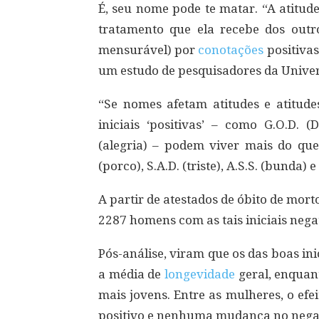
É, seu nome pode te matar. “A atitu
tratamento que ela recebe dos outr
mensurável) por
conotações
positivas
um estudo de pesquisadores da Univer
“Se nomes afetam atitudes e atitude
iniciais ‘positivas’ – como G.O.D. (D
(alegria) – podem viver mais do que 
(porco), S.A.D. (triste), A.S.S. (bunda) e
A partir de atestados de óbito de mort
2287 homens com as tais iniciais negat
Pós-análise, viram que os das boas in
a média de
longevidade
geral, enquan
mais jovens. Entre as mulheres, o efe
positivo e nenhuma mudança no nega