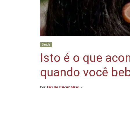
Saúde
Isto é o que aco
quando você beb
Por
Fãs da Psicanálise
-
Compartilhar