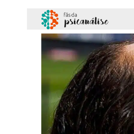
Fãs
da
Psicanálise