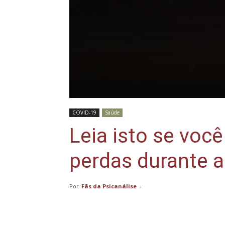
COVID-19
Saúde
Leia isto se voc
perdas durante 
Por
Fãs da Psicanálise
-