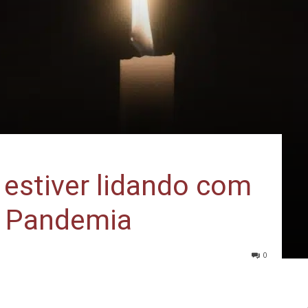
ê estiver lidando com
a Pandemia
0