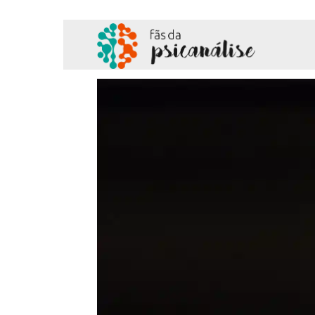
Fãs
da
Psicanálise